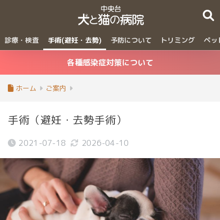
診療・検査
手術(避妊・去勢)
予防について
トリミング
ペッ
各種感染症対策について
ホーム
ご案内
手術（避妊・去勢手術）
2021-07-18
2026-04-10